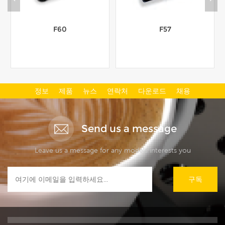
F60
F57
정보
제품
뉴스
연락처
다운로드
채용
더보기
더보기
Send us a message
Leave us a message for any models interests you
구독