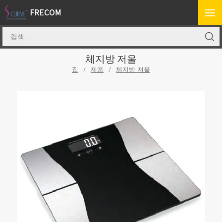
체지방 저울
집
/
제품
/
체지방 저울