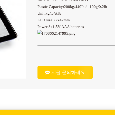
Material :Tempered Glass+ABS
Plastic Capacity:200kg/440lb d=100g/0.2lb
Unit:kg/lb/st:lb
LCD size:77x42mm
Power:3x1.5V AAA batteries
지금 문의하세요