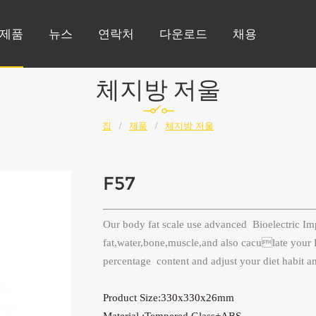
제품
뉴스
연락처
다운로드
채용
체지방 저울
집
/
제품
/
체지방 저울
F57
Our body fat scale use advanced Bioelectric I
fat,water,
bone,muscle,and also caculate your 
percentage content and
adjust your diet habit 
Product Size:330x330x26mm