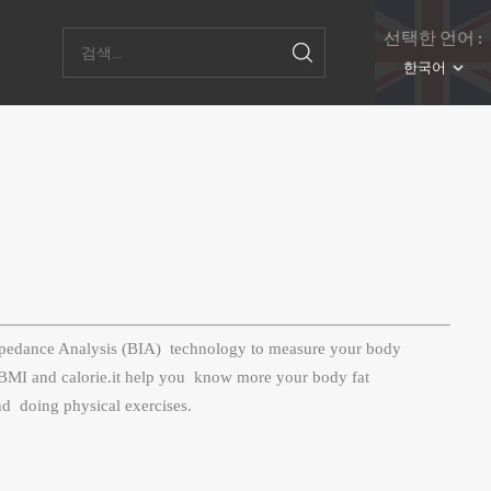
선택한 언어 :
한국어
mpedance Analysis (BIA) technology to measure your body
BMI and calorie.it help you know more your body fat
and doing physical exercises.