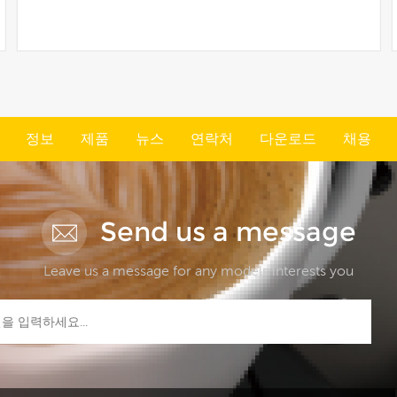
더보기
정보
제품
뉴스
연락처
다운로드
채용
Send us a message
Leave us a message for any models interests you