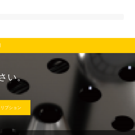
用
さい。
クリプション