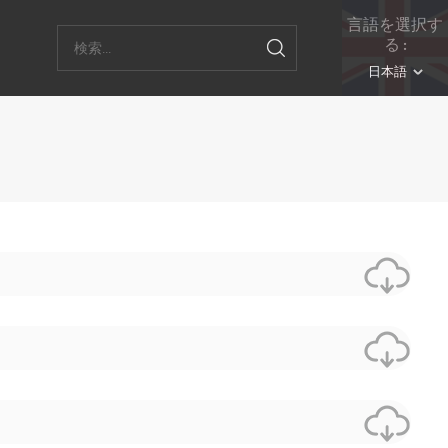
言語を選択す
る :
用
日本語