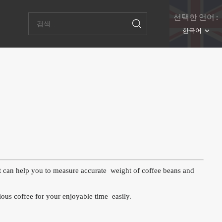
선택한 언어 :
한국어
 it can help you to measure accurate weight of coffee beans and
ious coffee for your enjoyable time easily.