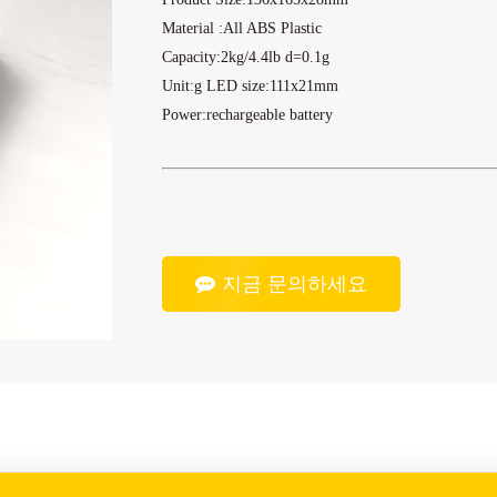
Material :All ABS Plastic
Capacity:2kg/4.4lb d=0.1g
Unit:g LED size:111x21mm
Power:rechargeable battery
지금 문의하세요