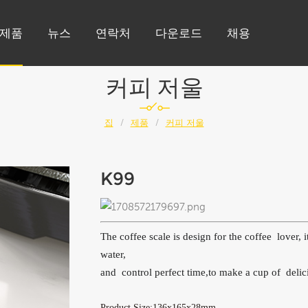
제품
뉴스
연락처
다운로드
채용
커피 저울
집
/
제품
/
커피 저울
K99
The coffee scale is design for the coffee lover,
water,
and control perfect time,to make a cup of delic
Product Size:136x165x28mm