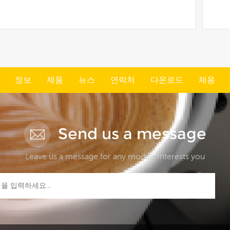
더보기
정보
제품
뉴스
연락처
다운로드
채용
Send us a message
Leave us a message for any models interests you