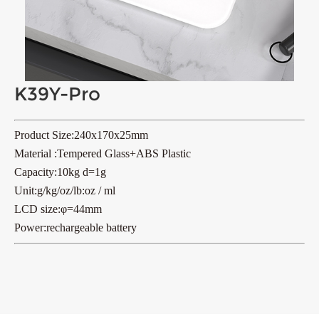
K39Y-Pro
Product Size:240x170x25mm
Material :Tempered Glass+ABS Plastic
Capacity:10kg d=1g
Unit:g/kg/oz/lb:oz / ml
LCD size:
φ
=44mm
Power:rechargeable battery